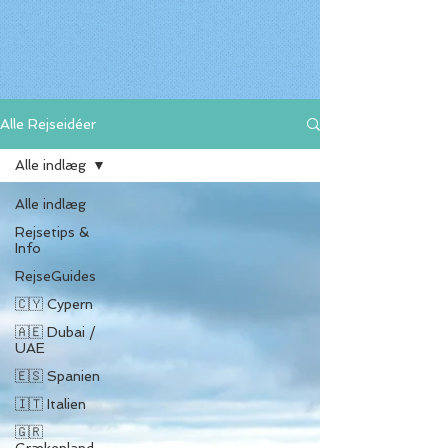
Alle Rejseidéer
Alle indlæg
Alle indlæg
Rejsetips &
Info
RejseGuides
🇨🇾 Cypern
🇦🇪 Dubai /
UAE
🇪🇸 Spanien
🇮🇹 Italien
🇬🇷