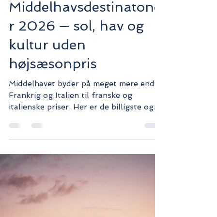
Nikolaj
6. apr.
2 min læsning
Rejsetips & Info
Billige
Middelhavsdestinatone
r 2026 — sol, hav og
kultur uden
højsæsonpris
Middelhavet byder på meget mere end
Frankrig og Italien til franske og
italienske priser. Her er de billigste og
mest undervurderede
Middelhavsdestinatoner der giver dig