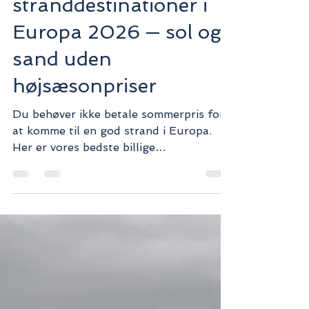
Nikolaj
4. apr.
2 min læsning
Rejsetips & Info
Billige
stranddestinationer i
Europa 2026 — sol og
sand uden
højsæsonpriser
Du behøver ikke betale sommerpris for
at komme til en god strand i Europa.
Her er vores bedste billige
stranddestinationer i Europa, fra