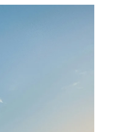
— her er vores bedste rejseideer til
Europa i 2026.