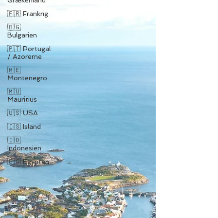
Grækenland
🇫🇷 Frankrig
🇧🇬
Bulgarien
🇵🇹 Portugal
/ Azorerne
🇲🇪
Montenegro
🇲🇺
Mauritius
🇺🇸 USA
🇮🇸 Island
🇮🇩
Indonesien
🇪🇬 Egypten