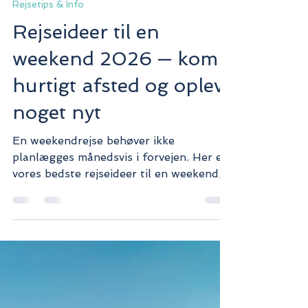
Nikolaj
15. apr.
2 min læsning
Rejsetips & Info
Rejseideer til en
weekend 2026 — kom
hurtigt afsted og oplev
noget nyt
En weekendrejse behøver ikke
planlægges månedsvis i forvejen. Her er
vores bedste rejseideer til en weekend,
fra spontane europæiske bybrejser til
afslappende natur og strandoplevelser.