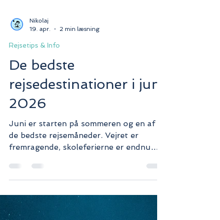
Nikolaj
19. apr.
2 min læsning
Rejsetips & Info
De bedste
rejsedestinationer i juni
2026
Juni er starten på sommeren og en af
de bedste rejsemåneder. Vejret er
fremragende, skoleferierne er endnu
ikke begyndt og du kan stadig finde
gode priser. Her er de bedste
rejsedestinationer i juni 2026.