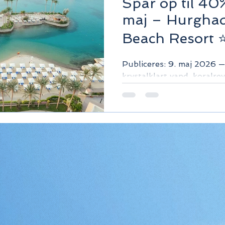
Spar op til 40
maj – Hurghad
Beach Resort 
Rødehavet
Publiceres: 9. maj 2026
krystalklart vand, koralre
Rødehavet? Hurghada i ma
rejsekøb lige nu.