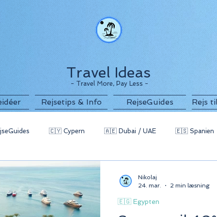
Travel Ideas
- Travel More, Pay Less -
eidéer
Rejsetips & Info
RejseGuides
Rejs t
jseGuides
🇨🇾 Cypern
🇦🇪 Dubai / UAE
🇪🇸 Spanien
g
🇧🇬 Bulgarien
🇵🇹 Portugal / Azorerne
🇲🇪 Monten
Nikolaj
24. mar.
2 min læsning
🇪🇬 Egypten
 Indonesien
🇪🇬 Egypten