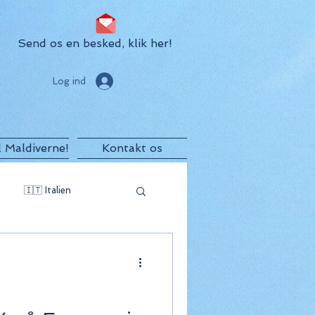
Send os en besked, klik her!
Log ind
il Maldiverne!
Kontakt os
🇮🇹 Italien
egro
🇲🇺 Mauritius