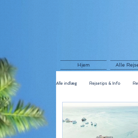
Hjem
Alle Rejs
Alle indlæg
Rejsetips & Info
Re
🇬🇷 Grækenland
🇫🇷 Frankri
🇺🇸 USA
🇮🇸 Island
🇮