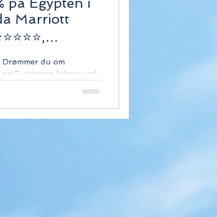
% på Egypten i
a Marriott
⭐⭐⭐⭐⭐,
 — Drømmer du om
v og 5-stjernet luksus ved
j er et af Europas bedste