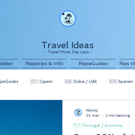
Travel Ideas
- Travel More, Pay Less -
eidéer
Rejsetips & Info
RejseGuides
Rejs t
jseGuides
🇨🇾 Cypern
🇦🇪 Dubai / UAE
🇪🇸 Spanien
g
🇧🇬 Bulgarien
🇵🇹 Portugal / Azorerne
🇲🇪 Monten
Nikolaj
23. mar.
2 min læsning
🇵🇹 Portugal / Azorerne
 Indonesien
🇪🇬 Egypten