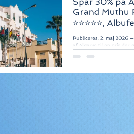
Spar 30% på Al
Grand Muthu F
⭐⭐⭐⭐⭐, Albufe
Publiceres: 2. maj 2026 — 
af Algarve til en pris der 
konkurrenterne. Pool, spa
beliggenhed fra €136/nat