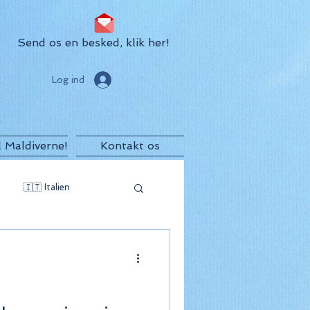
Send os en besked, klik her!
Log ind
il Maldiverne!
Kontakt os
🇮🇹 Italien
egro
🇲🇺 Mauritius