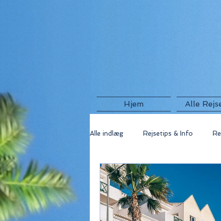
Hjem
Alle Rejs
Alle indlæg
Rejsetips & Info
Re
🇬🇷 Grækenland
🇫🇷 Frankri
🇺🇸 USA
🇮🇸 Island
🇮