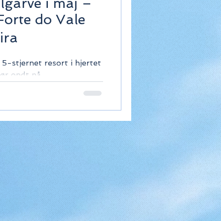
garve i maj –
orte do Vale
ira
5-stjernet resort i hjertet
gør ondt på
, sauna og fantastisk
.