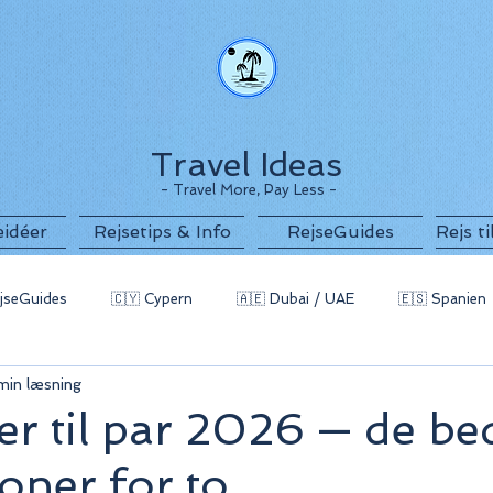
Travel Ideas
- Travel More, Pay Less -
eidéer
Rejsetips & Info
RejseGuides
Rejs t
jseGuides
🇨🇾 Cypern
🇦🇪 Dubai / UAE
🇪🇸 Spanien
min læsning
g
🇧🇬 Bulgarien
🇵🇹 Portugal / Azorerne
🇲🇪 Monten
er til par 2026 — de be
ioner for to
 Indonesien
🇪🇬 Egypten