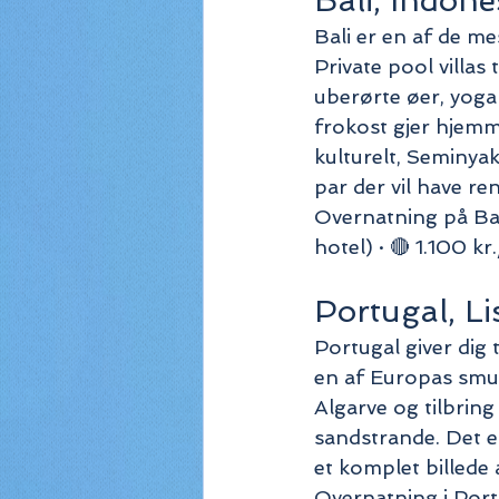
Bali, Indone
Bali er en af de me
Private pool villas 
uberørte øer, yoga
frokost gjer hjemme
kulturelt, Seminyak
par der vil have ren
Overnatning på Bali
hotel) · 🔴 1.100 kr
Portugal, L
Portugal giver dig 
en af Europas smuk
Algarve og tilbring
sandstrande. Det e
et komplet billede 
Overnatning i Portu