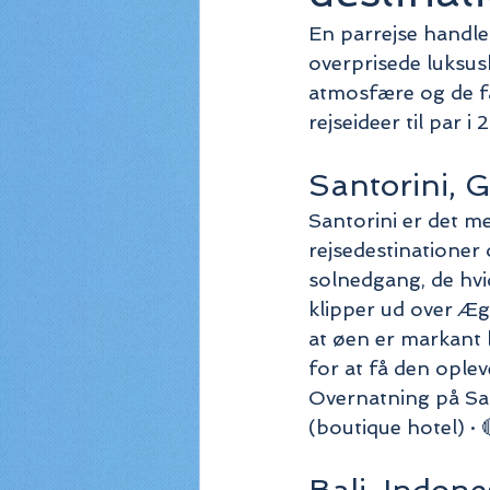
En parrejse handl
overprisede luksus
atmosfære og de fæ
rejseideer til par 
Santorini, 
Santorini er det m
rejsedestinationer 
solnedgang, de hvi
klipper ud over Ægæ
at øen er markant bi
for at få den oplev
Overnatning på Sant
(boutique hotel) · 