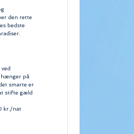
og 
er den rette 
es bedste 
radiser.
 ved 
r hænger på 
 det smarte er 
t stifte gæld 
 kr./nat 