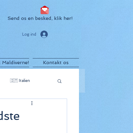
Send os en besked, klik her!
Log ind
il Maldiverne!
Kontakt os
🇮🇹 Italien
egro
🇲🇺 Mauritius
dste