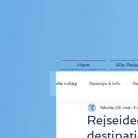
Hjem
Alle Rejs
Alle indlæg
Rejsetips & Info
Re
Nikolaj
29. mar.
3 
🇬🇷 Grækenland
🇫🇷 Frankri
Rejseide
destinat
🇺🇸 USA
🇮🇸 Island
🇮