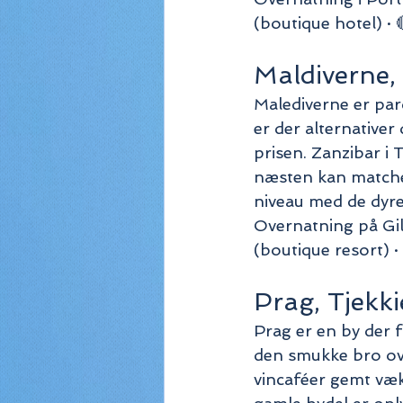
(boutique hotel) · 
Maldiverne, 
Malediverne er par
er der alternativer
prisen. Zanzibar i
næsten kan matche 
niveau med de dyres
Overnatning på Gili
(boutique resort) · 
Prag, Tjekki
Prag er en by der 
den smukke bro ov
vincaféer gemt væ