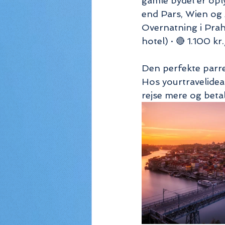
gamle bydel er oply
end Pars, Wien og
Overnatning i Praha
hotel) · 🔴 1.100 k
Den perfekte parr
Hos yourtravelideas.
rejse mere og beta