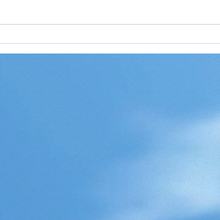
Rejseideer til Europa 2026
Rejs
— inspiration til din næste
2026
rejse på kontinentet
og o