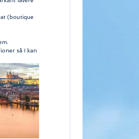
arkant lavere 
nat (boutique 
em. 
ioner så I kan 