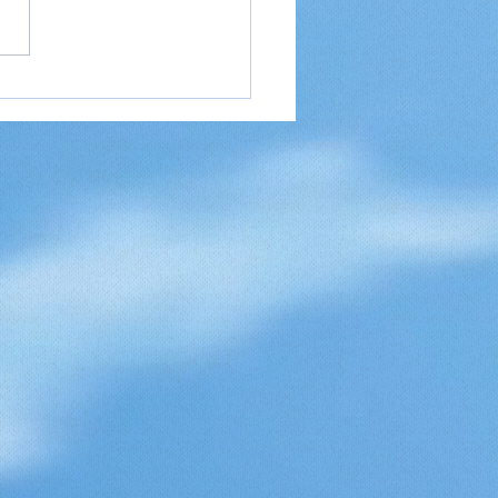
eideer til en weekend
 — kom hurtigt afsted
plev noget nyt