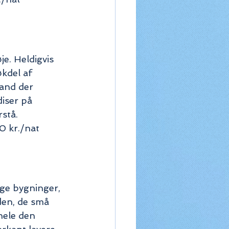
e. Heldigvis 
kdel af 
and der 
iser på 
rstå.
0 kr./nat 
ige bygninger, 
en, de små 
ele den 