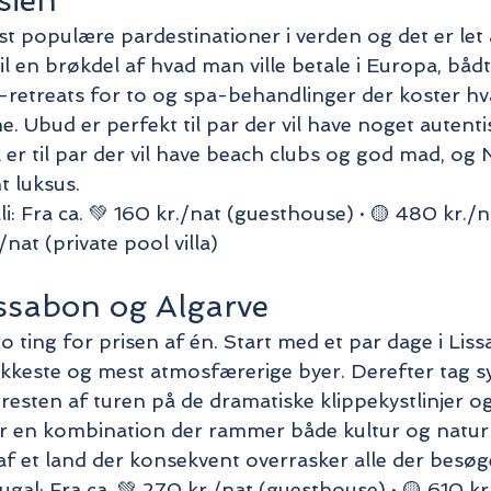
sien
st populære pardestinationer i verden og det er let a
til en brøkdel af hvad man ville betale i Europa, bådtu
-retreats for to og spa-behandlinger der koster hva
. Ubud er perfekt til par der vil have noget autenti
 er til par der vil have beach clubs og god mad, og N
t luksus.
: Fra ca. 💚 160 kr./nat (guesthouse) · 🟡 480 kr./n
./nat (private pool villa)
issabon og Algarve
to ting for prisen af én. Start med et par dage i Lis
keste og mest atmosfærerige byer. Derefter tag syd
 resten af turen på de dramatiske klippekystlinjer og
r en kombination der rammer både kultur og natur o
af et land der konsekvent overrasker alle der besøg
gal: Fra ca. 💚 270 kr./nat (guesthouse) · 🟡 610 kr