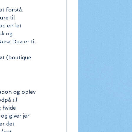
t forstå. 
re til 
d en let 
sk og 
usa Dua er til 
at (boutique 
sabon og oplev 
på til 
 hvide 
g giver jer 
er det.
./nat 