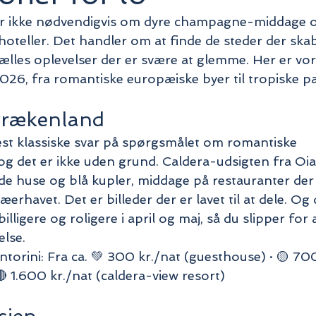
er ikke nødvendigvis om dyre champagne-middage 
hoteller. Det handler om at finde de steder der skab
lles oplevelser der er svære at glemme. Her er vor
i 2026, fra romantiske europæiske byer til tropiske pa
Grækenland
est klassiske svar på spørgsmålet om romantiske 
og det er ikke uden grund. Caldera-udsigten fra Oia
de huse og blå kupler, middage på restauranter de
erhavet. Det er billeder der er lavet til at dele. Og
lligere og roligere i april og maj, så du slipper for a
else.
orini: Fra ca. 💚 300 kr./nat (guesthouse) · 🟡 700
🔴 1.600 kr./nat (caldera-view resort)