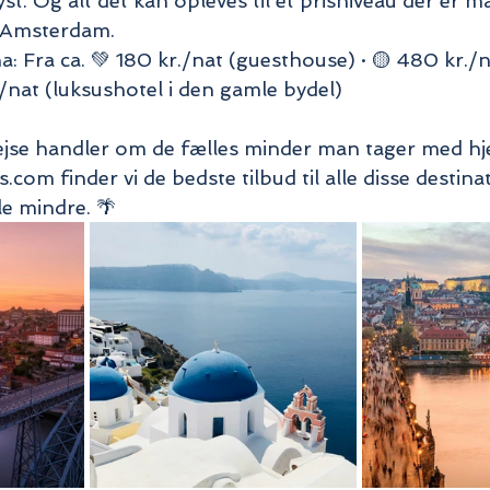
st. Og alt det kan opleves til et prisniveau der er m
 Amsterdam.
: Fra ca. 💚 180 kr./nat (guesthouse) · 🟡 480 kr./
r./nat (luksushotel i den gamle bydel)
ejse handler om de fælles minder man tager med hj
com finder vi de bedste tilbud til alle disse destinat
le mindre. 🌴