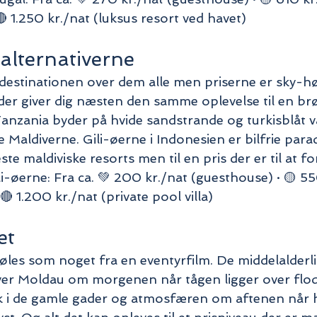
🔴 1.250 kr./nat (luksus resort ved havet)
alternativerne
destinationen over dem alle men priserne er sky-høj
 der giver dig næsten den samme oplevelse til en brø
 Tanzania byder på hvide sandstrande og turkisblåt v
Maldiverne. Gili-øerne i Indonesien er bilfrie parad
te maldiviske resorts men til en pris der er til at fo
-øerne: Fra ca. 💚 200 kr./nat (guesthouse) · 🟡 55
🔴 1.200 kr./nat (private pool villa)
et
føles som noget fra en eventyrfilm. De middelalderl
er Moldau om morgenen når tågen ligger over flod
k i de gamle gader og atmosfæren om aftenen når h