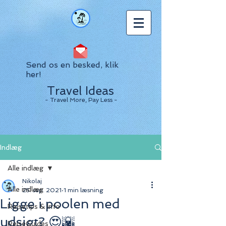
Send os en besked, klik
her!
Travel Ideas
- Travel More, Pay Less -
Indlæg
Alle indlæg
Nikolaj
Alle indlæg
25. sep. 2021
1 min læsning
Ligge i poolen med
Rejsetips & Info
udsigt? 😍🌇
RejseGuides