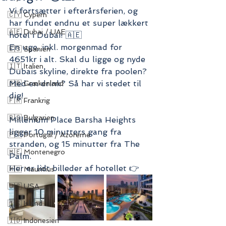
Vi fortsætter i efterårsferien, og 
🇨🇾 Cypern
har fundet endnu et super lækkert 
🇦🇪 Dubai / UAE
hotel i Dubai! 🇦🇪
En uge, inkl. morgenmad for 
🇪🇸 Spanien
4651kr i alt. Skal du ligge og nyde 
🇮🇹 Italien
Dubais skyline, direkte fra poolen? 
Med en drink? Så har vi stedet til 
🇬🇷 Grækenland
dig! 
🇫🇷 Frankrig
🇧🇬 Bulgarien
Millenium Place Barsha Heights 
ligger 10 minutters gang fra 
🇵🇹 Portugal / Azorerne
stranden, og 15 minutter fra The 
🇲🇪 Montenegro
Palm.
Her er lidt billeder af hotellet 👉
🇲🇺 Mauritius
🇺🇸 USA
🇮🇸 Island
🇮🇩 Indonesien