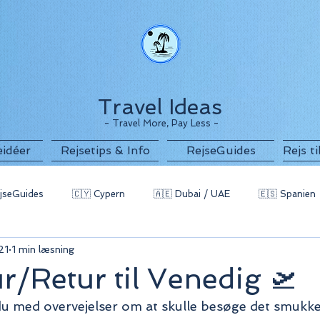
Travel Ideas
- Travel More, Pay Less -
eidéer
Rejsetips & Info
RejseGuides
Rejs t
jseGuides
🇨🇾 Cypern
🇦🇪 Dubai / UAE
🇪🇸 Spanien
21
1 min læsning
g
🇧🇬 Bulgarien
🇵🇹 Portugal / Azorerne
🇲🇪 Monten
r/Retur til Venedig 🛫
du med overvejelser om at skulle besøge det smukke
 Indonesien
🇪🇬 Egypten