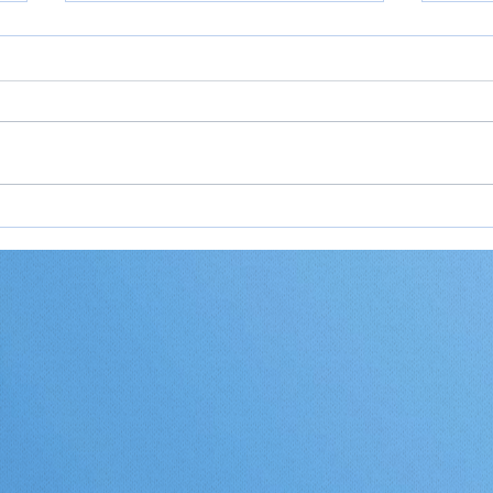
Rejseideer til Europa 2026
Rejs
— inspiration til din næste
2026
rejse på kontinentet
og o