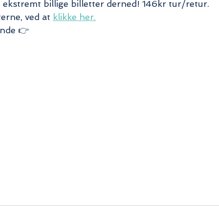
 ekstremt billige billetter derned! 146kr tur/retur.
terne, ved at 
klikke her.
ende 👉