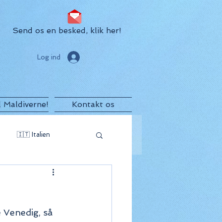
Send os en besked, klik her!
Log ind
il Maldiverne!
Kontakt os
🇮🇹 Italien
egro
🇲🇺 Mauritius
 Venedig, så 