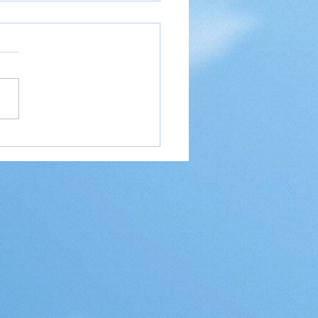
eideer til en weekend
 — kom hurtigt afsted
plev noget nyt