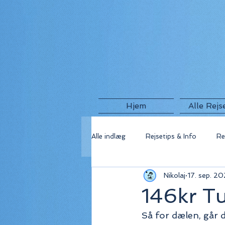
Hjem
Alle Rejs
Alle indlæg
Rejsetips & Info
Re
Nikolaj
17. sep. 20
🇬🇷 Grækenland
🇫🇷 Frankri
146kr Tu
Så for dælen, går 
🇺🇸 USA
🇮🇸 Island
🇮