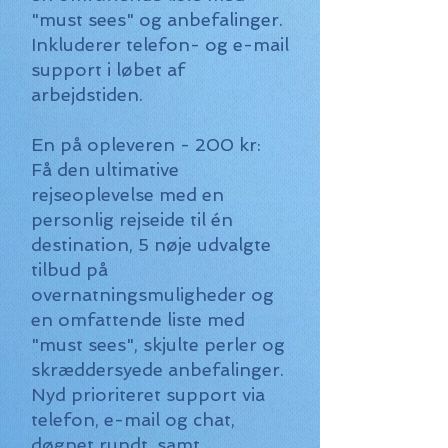
"must sees" og anbefalinger.
Inkluderer telefon- og e-mail
support i løbet af
arbejdstiden.
En på opleveren - 200 kr:
Få den ultimative
rejseoplevelse med en
personlig rejseide til én
destination, 5 nøje udvalgte
tilbud på
overnatningsmuligheder og
en omfattende liste med
"must sees", skjulte perler og
skræddersyede anbefalinger.
Nyd prioriteret support via
telefon, e-mail og chat,
døgnet rundt, samt