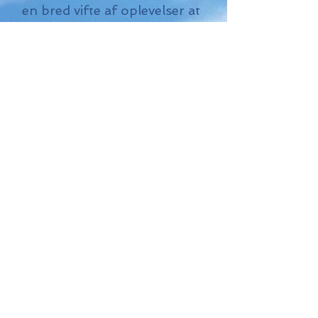
en bred vifte af oplevelser at
vælge imellem. Du vil få nøje
udvalgte tilbud på
overnatningsmuligheder og
en detaljeret rejseplan med
"must sees" og
skræddersyede anbefalinger
for hver destination langs
din rute. Med prioriteret
support døgnet rundt og
muligheden for at tilpasse
din rejseplan efter behov, er
"Rundrejsen" den perfekte
mulighed for at opleve
verden på en unik og
uforglemmelig måde.