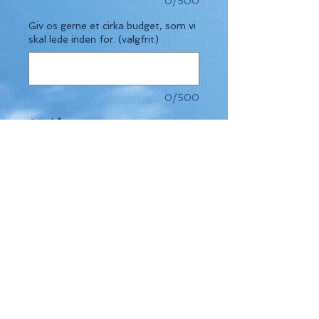
0/500
Giv os gerne et cirka budget, som vi
skal lede inden for. (valgfrit)
0/500
Antal
*
Tilføj til kurv
Tag på en uforglemmelig rundrejse
med vores "Rundrejsen" mulighed. Før
din rejse starter, vil du deltage i en
personlig samtale med vores erfarne
Indhold
team, hvor vi dykker ned i dine ønsker,