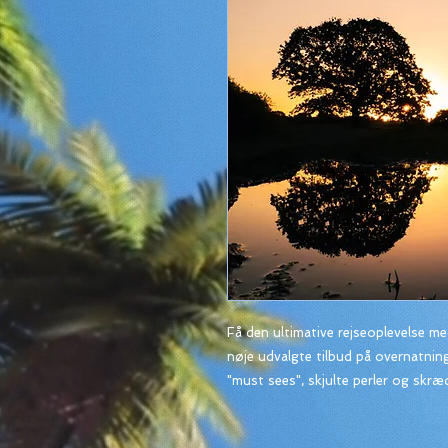
Få den ultimative rejseoplevelse med
nøje udvalgte tilbud på overnatni
"must sees", skjulte perler og skræ
support e-mail og chat døgnet rund
destination til din rejseplan.