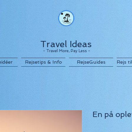
Travel Ideas
- Travel More, Pay Less -
eidéer
Rejsetips & Info
RejseGuides
Rejs t
En på ople