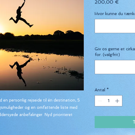
Pris
200,00 €
Hvor kunne du tænke
Giv os gerne et cirk
for. (valgfrit)
Antal
*
 en personlig rejseide til én destination, 5
ngsmuligheder og en omfattende liste med
ddersyede anbefalinger. Nyd prioriteret
T
t, samt muligheden for at tilføje en ekstra