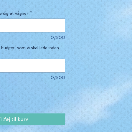
 dig at vågne?
*
0/500
a budget, som vi skal lede inden
0/500
ilføj til kurv