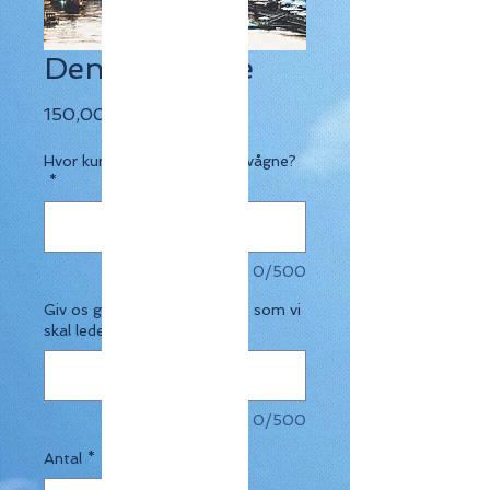
Den kulturelle
Pris
150,00 €
Hvor kunne du tænke dig at vågne?
*
0/500
Giv os gerne et cirka budget, som vi
skal lede inden for. (valgfrit)
0/500
Antal
*