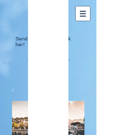
Send os en besked, klik
her!
Travel Ideas
- Travel More, Pay Less -