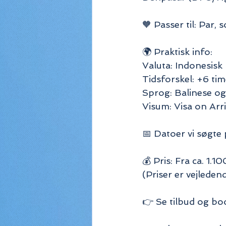
🧡 Passer til: Par,
🌍 Praktisk info:
Valuta: Indonesisk
Tidsforskel: +6 ti
Sprog: Balinese og
Visum: Visa on Arr
📅 Datoer vi søgte 
💰 Pris: Fra ca. 1.1
(Priser er vejlede
👉 Se tilbud og boo