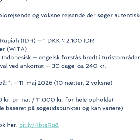
 solorejsende og voksne rejsende der søger autentisk
 Rupiah (IDR) — 1 DKK ≈ 2.100 IDR
mer (WITA)
 Indonesisk — engelsk forstås bredt i turistområder
ival ved ankomst — 30 dage, ca. 240 kr.
på: 1. – 11. maj 2026 (10 nætter, 2 voksne)
00 kr. pr. nat / 11.000 kr. for hele opholdet

nde baseret på søgetidspunktet og kan variere)
k her: 
bit.ly/4btsRq8