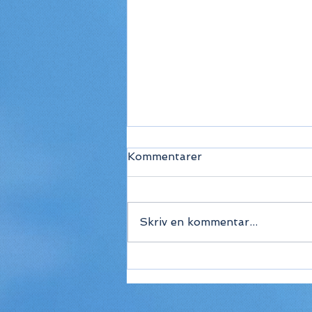
Kommentarer
Skriv en kommentar...
Spar 27% på Kardia Resort
på Gili Trawangan – Det
bilfrie paradis der er svært
at forlade 🌊