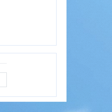
 – Den komplette
eGuide til Gudernes Ø