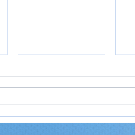
Spar 30% på strandresort
Bali
på Nusa Lembongan –
Rejs
Den hemmelighed de
🇮🇩
fleste Bali-turister aldrig