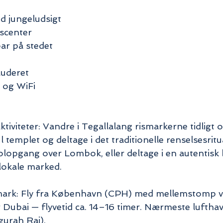
ed jungeludsigt
scenter
bar på stedet
uderet
g og WiFi
tiviteter: Vandre i Tegallalang rismarkerne tidligt
templet og deltage i det traditionelle renselsesritua
lopgang over Lombok, eller deltage i en autentisk 
lokale marked.
nmark: Fly fra København (CPH) med mellemstomp vi
 Dubai — flyvetid ca. 14–16 timer. Nærmeste lufthav
urah Rai).