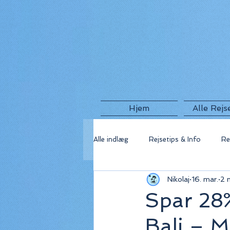
Hjem
Alle Rejs
Alle indlæg
Rejsetips & Info
Re
Nikolaj
16. mar.
2 
🇬🇷 Grækenland
🇫🇷 Frankri
Spar 28%
Bali – M
🇺🇸 USA
🇮🇸 Island
🇮