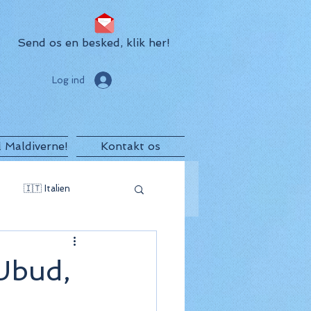
Send os en besked, klik her!
Log ind
il Maldiverne!
Kontakt os
🇮🇹 Italien
egro
🇲🇺 Mauritius
 Ubud,