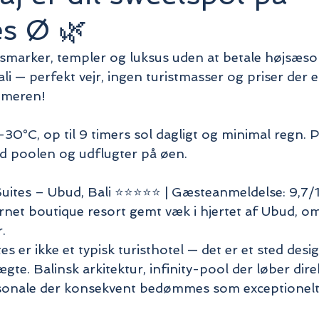
s Ø 🌿
marker, templer og luksus uden at betale højsæson
li — perfekt vejr, ingen turistmasser og priser der 
mmeren!
27–30°C, op til 9 timers sol dagligt og minimal regn. Pe
d poolen og udflugter på øen.
Suites – Ubud, Bali ⭐⭐⭐⭐⭐ | Gæsteanmeldelse: 9,7/
ernet boutique resort gemt væk i hjertet af Ubud, om
. 
s er ikke et typisk turisthotel — det er et sted desig
ægte. Balinsk arkitektur, infinity-pool der løber dir
rsonale der konsekvent bedømmes som exceptionelt