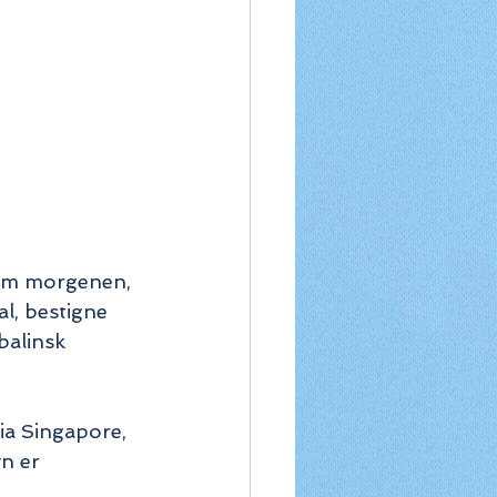
 om morgenen, 
l, bestigne 
balinsk 
a Singapore, 
n er 