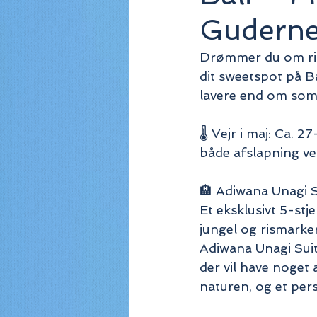
Guderne
Drømmer du om ris
dit sweetspot på Ba
lavere end om so
🌡️ Vejr i maj: Ca. 
både afslapning ve
🏨 Adiwana Unagi 
Et eksklusivt 5-stj
jungel og rismarker
Adiwana Unagi Suite
der vil have noget 
naturen, og et pe