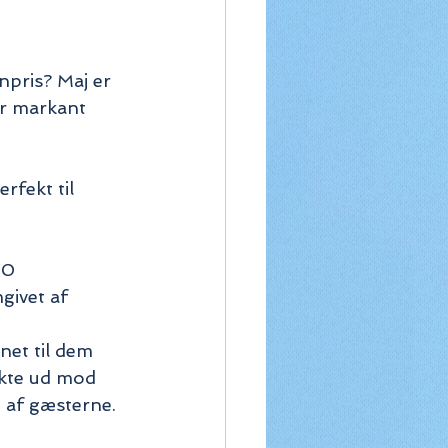
pris? Maj er 
er markant 
rfekt til 
10
givet af 
net til dem 
ekte ud mod 
 af gæsterne.