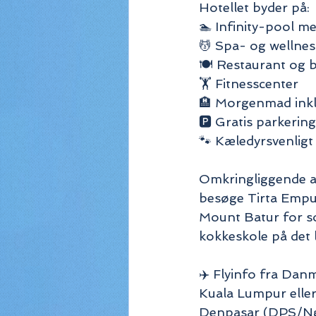
Hotellet byder på:
🏊 Infinity-pool m
💆 Spa- og wellnes
🍽️ Restaurant og 
🏋️ Fitnesscenter
🏨 Morgenmad inkl
🅿️ Gratis parkerin
🐾 Kæledyrsvenligt
Omkringliggende ak
besøge Tirta Empul 
Mount Batur for so
kokkeskole på det 
✈️ Flyinfo fra Da
Kuala Lumpur eller
Denpasar (DPS/Ng