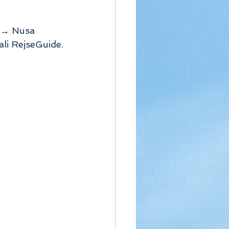
 → Nusa 
li RejseGuide.