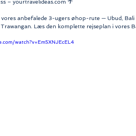
ess – yourtravelideas.com 🌴
å vores anbefalede 3-ugers øhop-rute — Ubud, Bali
Trawangan. Læs den komplette rejseplan i vores Ba
be.com/watch?v=Em5XNJEcEL4