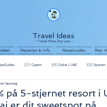
Travel Ideas
- Travel More, Pay Less -
eidéer
Rejsetips & Info
RejseGuides
Rejs t
jseGuides
🇨🇾 Cypern
🇦🇪 Dubai / UAE
🇪🇸 Spanien
min læsning
g
🇧🇬 Bulgarien
🇵🇹 Portugal / Azorerne
🇲🇪 Monten
 på 5-stjernet resort i
aj er dit sweetspot på
 Indonesien
🇪🇬 Egypten