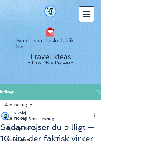
Send os en besked, klik
her!
Travel Ideas
- Travel More, Pay Less -
Indlæg
Alle indlæg
Nikolaj
Alle indlæg
17. mar.
3 min læsning
Sådan rejser du billigt —
Rejsetips & Info
10 tips der faktisk virker
RejseGuides