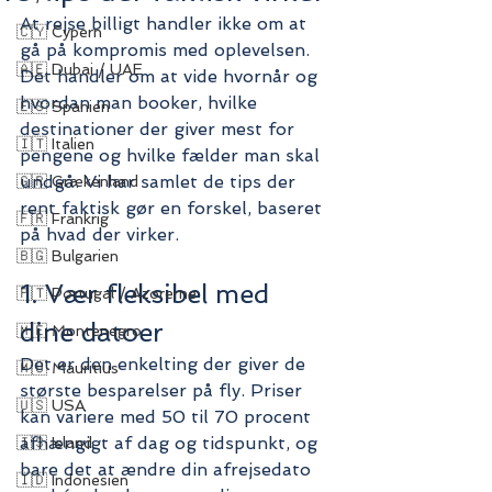
At rejse billigt handler ikke om at 
🇨🇾 Cypern
gå på kompromis med oplevelsen. 
🇦🇪 Dubai / UAE
Det handler om at vide hvornår og 
hvordan man booker, hvilke 
🇪🇸 Spanien
destinationer der giver mest for 
🇮🇹 Italien
pengene og hvilke fælder man skal 
undgå. Vi har samlet de tips der 
🇬🇷 Grækenland
rent faktisk gør en forskel, baseret 
🇫🇷 Frankrig
på hvad der virker.
🇧🇬 Bulgarien
1. Vær fleksibel med 
🇵🇹 Portugal / Azorerne
dine datoer
🇲🇪 Montenegro
Det er den enkelting der giver de 
🇲🇺 Mauritius
største besparelser på fly. Priser 
🇺🇸 USA
kan variere med 50 til 70 procent 
afhængigt af dag og tidspunkt, og 
🇮🇸 Island
bare det at ændre din afrejsedato 
🇮🇩 Indonesien