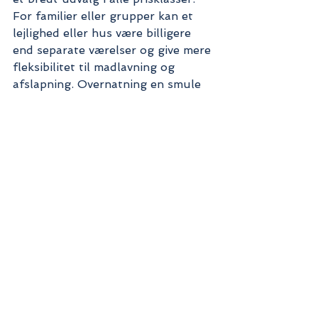
For familier eller grupper kan et 
lejlighed eller hus være billigere 
end separate værelser og give mere 
fleksibilitet til madlavning og 
afslapning. Overnatning en smule 
væk fra centrum er typisk 20 til 40 
procent billigere og offentlig 
transport dækker afstanden.
9. Planlæg, men lad 
plads til det uventede
De bedste og ofte billigste 
oplevelser på en rejse er dem der 
ikke var planlagt. Den lokale 
festival, spisestedet uden skilt, den 
tilfældige samtale der fører til 
noget helt specielt. 