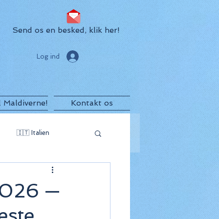
Send os en besked, klik her!
Log ind
il Maldiverne!
Kontakt os
🇮🇹 Italien
egro
🇲🇺 Mauritius
 2026 —
este