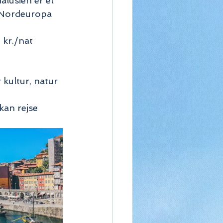
lusien er et 
i Nordeuropa 
 kr./nat 
kultur, natur 
kan rejse 