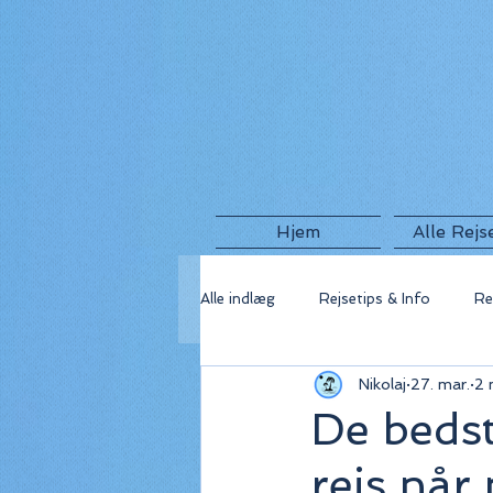
Hjem
Alle Rejs
Alle indlæg
Rejsetips & Info
Re
Nikolaj
27. mar.
2 
🇬🇷 Grækenland
🇫🇷 Frankri
De bedst
rejs når
🇺🇸 USA
🇮🇸 Island
🇮