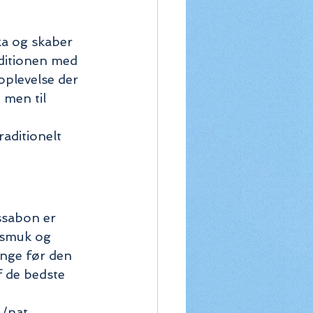
a og skaber 
ditionen med 
oplevelse der 
 men til 
raditionelt 
ssabon er 
 smuk og 
nge før den 
f de bedste 
./nat 