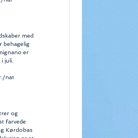
ndskaber med 
r behagelig 
mignano er 
juli. 
./nat 
trer og 
st farvede 
 og Kørdobas 