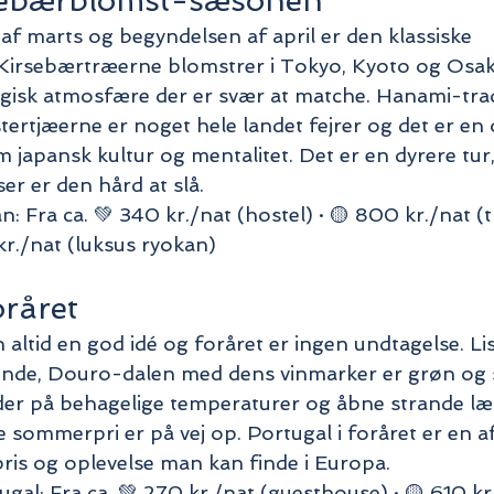
rsebærblomst-sæsonen
af marts og begyndelsen af april er den klassiske 
 Kirsebærtræerne blomstrer i Tokyo, Kyoto og Osak
agisk atmosfære der er svær at matche. Hanami-tra
ertjæerne er noget hele landet fejrer og det er en 
 japansk kultur og mentalitet. Det er en dyrere tur,
ser er den hård at slå.
: Fra ca. 💚 340 kr./nat (hostel) · 🟡 800 kr./nat (t
kr./nat (luksus ryokan)
oråret
 altid en god idé og foråret er ingen undtagelse. Li
ende, Douro-dalen med dens vinmarker er grøn og
der på behagelige temperaturer og åbne strande læ
 sommerpri er på vej op. Portugal i foråret er en a
ris og oplevelse man kan finde i Europa.
gal: Fra ca. 💚 270 kr./nat (guesthouse) · 🟡 610 kr