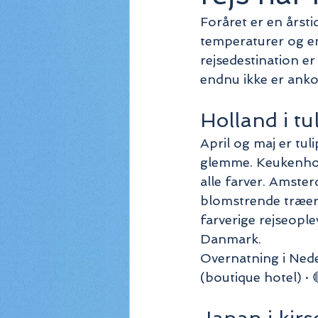
Foråret er en årsti
temperaturer og en
rejsedestination er
endnu ikke er ankom
Holland i tu
April og maj er tul
glemme. Keukenhof-
alle farver. Amster
blomstrende træer o
farverige rejseople
Danmark.
Overnatning i Neder
(boutique hotel) ·