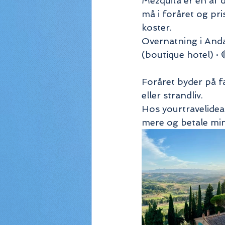
Mezquita er en af 
må i foråret og pr
koster.
Overnatning i Andal
(boutique hotel) · 
Foråret byder på f
eller strandliv. 
Hos yourtravelideas
mere og betale min