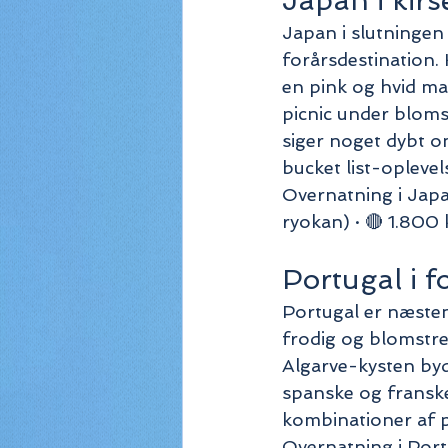
Japan i ki
Japan i slutningen 
forårsdestination.
en pink og hvid m
picnic under blomst
siger noget dybt om
bucket list-oplevel
Overnatning i Japan
ryokan) · 🔴 1.800 
Portugal i f
Portugal er næsten
frodig og blomstr
Algarve-kysten by
spanske og franske
kombinationer af p
Overnatning i Portu