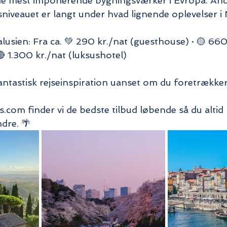
de mest imponerende bygningsværker i Evropa. Anda
isniveauet er langt under hvad lignende oplevelser 
usien: Fra ca. 💚 290 kr./nat (guesthouse) · 🟡 660
🔴 1.300 kr./nat (luksushotel)
antastisk rejseinspiration uanset om du foretrækker 
.com finder vi de bedste tilbud løbende så du altid 
dre. 🌴