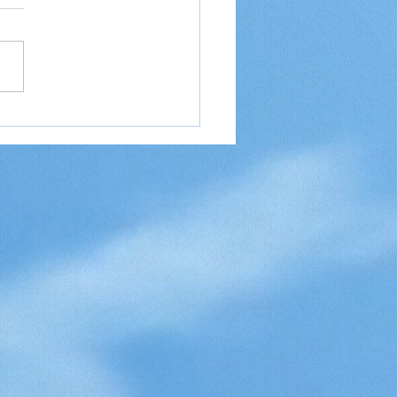
eideer til en weekend
 — kom hurtigt afsted
plev noget nyt