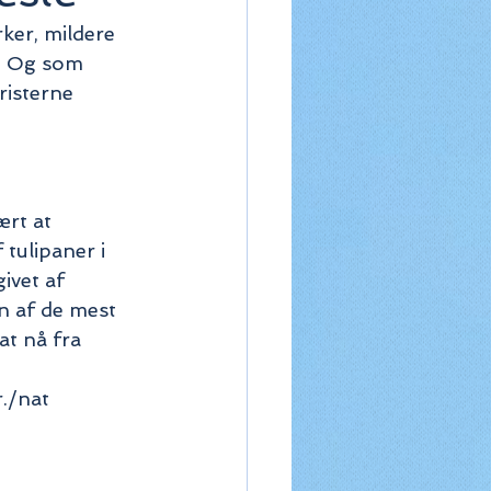
rker, mildere 
r. Og som 
risterne 
ært at 
tulipaner i 
ivet af 
n af de mest 
at nå fra 
./nat 