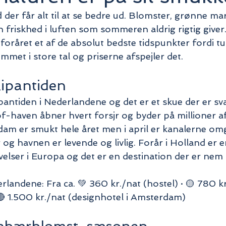
d der får alt til at se bedre ud. Blomster, grønne ma
 friskhed i luften som sommeren aldrig rigtig give
 foråret et af de absolut bedste tidspunkter fordi tu
met i store tal og priserne afspejler det.
lipantiden
ipantiden i Nederlandene og det er et skue der er sv
haven åbner hvert forsjr og byder på millioner af 
dam er smukt hele året men i april er kanalerne omg
g havnen er levende og livlig. Forår i Holland er e
velser i Europa og det er en destination der er nem 
landene: Fra ca. 💚 360 kr./nat (hostel) · 🟡 780 kr
 🔴 1.500 kr./nat (designhotel i Amsterdam)