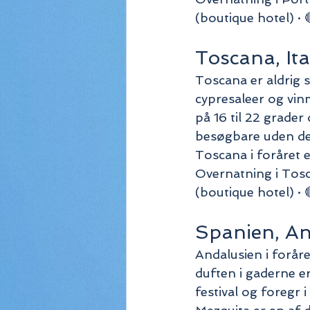
(boutique hotel) · 
Toscana, Ita
Toscana er aldrig 
cypresaleer og vin
på 16 til 22 grade
besøgbare uden de
Toscana i foråret e
Overnatning i Tosca
(boutique hotel) · 
Spanien, An
Andalusien i forår
duften i gaderne er
festival og foregr 