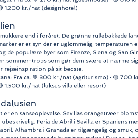
🔴 1.200 kr./nat (designhotel)
lien
smukkere end i foråret. De grønne rullebakkede la
marker er et syn der er uglømmelig, temperaturen e
r og de populære byer som Firenze, Siena og San Gi
n sommer-trops som gør dem svære at nærme sig i 
r rejseinspiration på sit bedste.
na: Fra ca. 💚 300 kr./nat (agriturismo) · 🟡 700 kr
 1.500 kr./nat (luksus villa eller resort)
dalusien
et er en sanseoplevelse. Sevillas orangetræer bloms
 ubeskrivelig. Feria de Abril i Sevilla er Spaniens me
i april. Alhambra i Granada er tilgængelig og smuk,