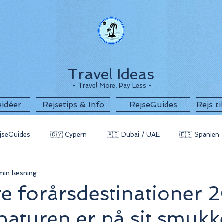
Travel Ideas
- Travel More, Pay Less -
eidéer
Rejsetips & Info
RejseGuides
Rejs t
jseGuides
🇨🇾 Cypern
🇦🇪 Dubai / UAE
🇪🇸 Spanien
min læsning
g
🇧🇬 Bulgarien
🇵🇹 Portugal / Azorerne
🇲🇪 Monten
e forårsdestinationer
 naturen er på sit smukk
 Indonesien
🇪🇬 Egypten