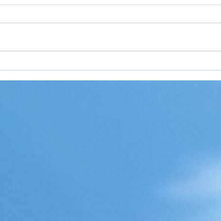
Rejseideer til Europa 2026
Rejs
— inspiration til din næste
2026
rejse på kontinentet
og o