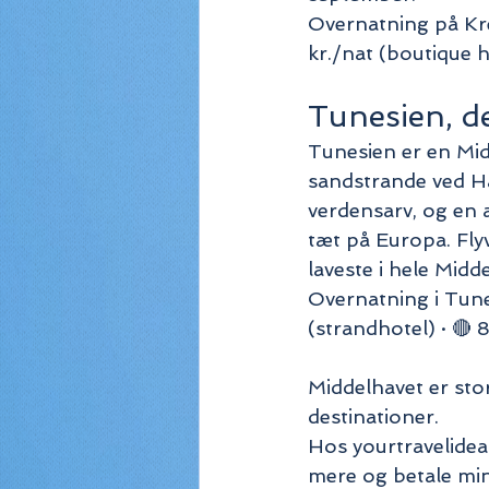
Overnatning på Kre
kr./nat (boutique h
Tunesien, d
Tunesien er en Mid
sandstrande ved 
verdensarv, og en 
tæt på Europa. Flyv
laveste i hele Midd
Overnatning i Tunes
(strandhotel) · 🔴 
Middelhavet er stor
destinationer. 
Hos yourtravelideas
mere og betale min