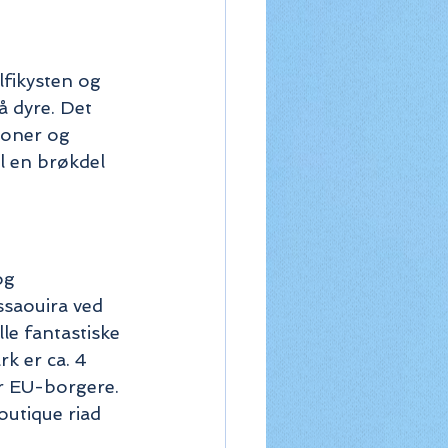
fikysten og 
å dyre. Det 
ioner og 
l en brøkdel 
og 
ssaouira ved 
e fantastiske 
k er ca. 4 
or EU-borgere.
outique riad 