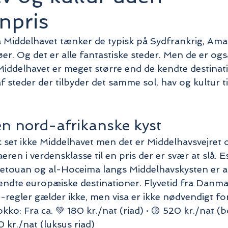
npris
 Middelhavet tænker de typisk på Sydfrankrig, Amal
r. Og det er alle fantastiske steder. Men de er ogs
 Middelhavet er meget større end de kendte destinat
f steder der tilbyder det samme sol, hav og kultur ti
n nord-afrikanske kyst
 set ikke Middelhavet men det er Middelhavsvejret 
en i verdensklasse til en pris der er svær at slå. E
etouan og al-Hoceima langs Middelhavskysten er all
 kendte europæiske destinationer. Flyvetid fra Danmar
regler gælder ikke, men visa er ikke nødvendigt f
ko: Fra ca. 💚 180 kr./nat (riad) · 🟡 520 kr./nat (b
0 kr./nat (luksus riad)