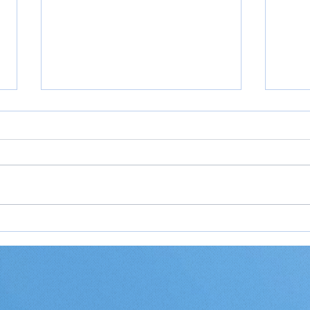
Rejseideer til Europa 2026
Rejs
— inspiration til din næste
2026
rejse på kontinentet
og o