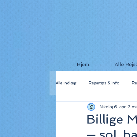
Hjem
Alle Rejs
Alle indlæg
Rejsetips & Info
Re
Nikolaj
6. apr.
2 mi
🇬🇷 Grækenland
🇫🇷 Frankri
Billige 
— sol, h
🇺🇸 USA
🇮🇸 Island
🇮