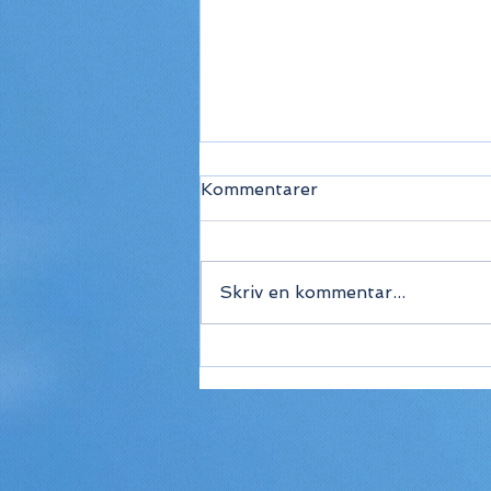
Kommentarer
Skriv en kommentar...
De bedste
rejsedestinationer i juni
2026