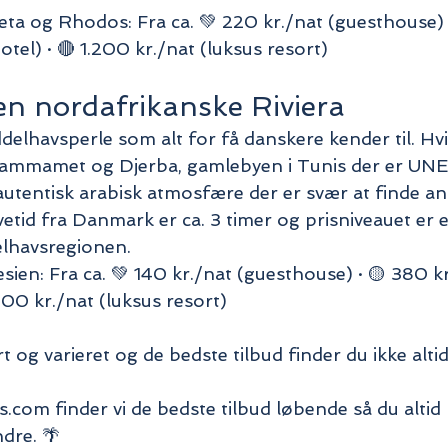
ta og Rhodos: Fra ca. 💚 220 kr./nat (guesthouse) 
otel) · 🔴 1.200 kr./nat (luksus resort)
en nordafrikanske Riviera
delhavsperle som alt for få danskere kender til. Hvi
Hammamet og Djerba, gamlebyen i Tunis der er U
autentisk arabisk atmosfære der er svær at finde an
etid fra Danmark er ca. 3 timer og prisniveauet er e
elhavsregionen.
ien: Fra ca. 💚 140 kr./nat (guesthouse) · 🟡 380 kr
800 kr./nat (luksus resort)
t og varieret og de bedste tilbud finder du ikke alti
.com finder vi de bedste tilbud løbende så du altid 
dre. 🌴