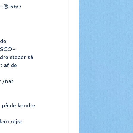
· 🟡 560 
de 
NESCO-
dre steder så 
t af de 
./nat 
d på de kendte 
kan rejse 