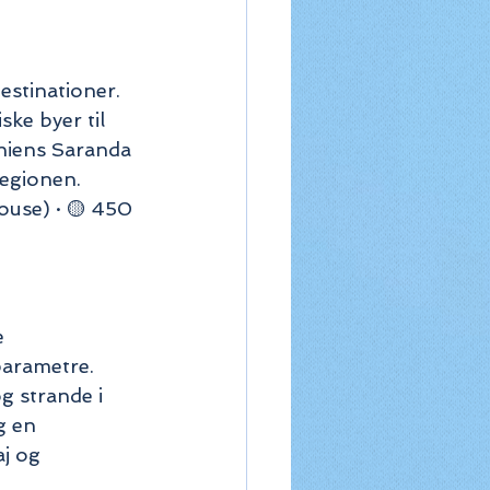
stinationer. 
ke byer til 
aniens Saranda 
egionen.
ouse) · 🟡 450 
 
arametre. 
 strande i 
 en 
j og 