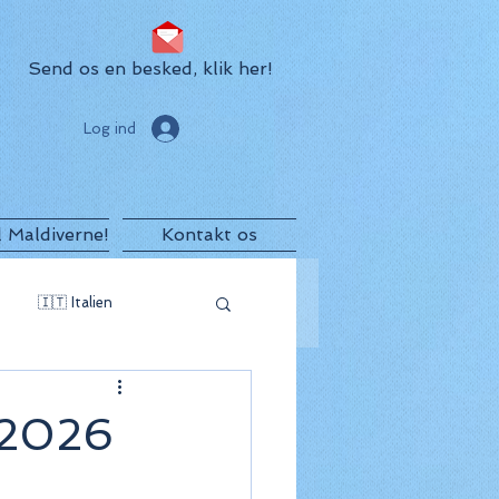
Send os en besked, klik her!
Log ind
il Maldiverne!
Kontakt os
🇮🇹 Italien
egro
🇲🇺 Mauritius
 2026