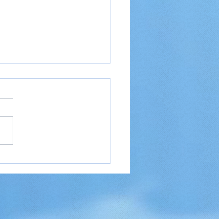
eideer til en weekend
 — kom hurtigt afsted
plev noget nyt