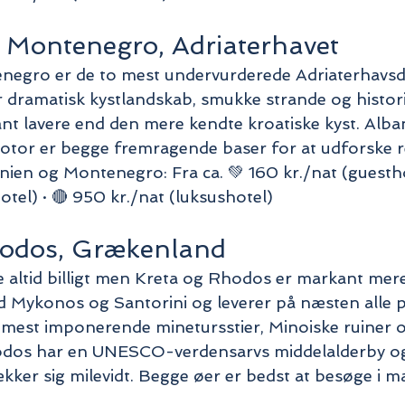
 Montenegro, Adriaterhavet
negro er de to mest undervurderede Adriaterhavsde
 dramatisk kystlandskab, smukke strande og historis
ant lavere end den mere kendte kroatiske kyst. Alb
tor er begge fremragende baser for at udforske r
nien og Montenegro: Fra ca. 💚 160 kr./nat (guesth
otel) · 🔴 950 kr./nat (luksushotel)
hodos, Grækenland
 altid billigt men Kreta og Rhodos er markant mere
 Mykonos og Santorini og leverer på næsten alle p
mest imponerende minetursstier, Minoiske ruiner og
odos har en UNESCO-verdensarvs middelalderby og
ækker sig milevidt. Begge øer er bedst at besøge i ma