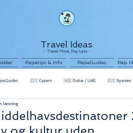
Travel Ideas
- Travel More, Pay Less -
eidéer
Rejsetips & Info
RejseGuides
Rejs t
jseGuides
🇨🇾 Cypern
🇦🇪 Dubai / UAE
🇪🇸 Spanien
n læsning
g
🇧🇬 Bulgarien
🇵🇹 Portugal / Azorerne
🇲🇪 Monten
Middelhavsdestinatoner
av og kultur uden
 Indonesien
🇪🇬 Egypten