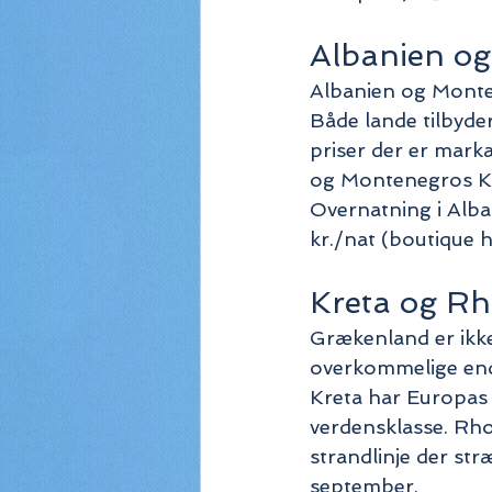
Albanien og
Albanien og Monte
Både lande tilbyder
priser der er mark
og Montenegros Ko
Overnatning i Alba
kr./nat (boutique h
Kreta og R
Grækenland er ikke
overkommelige end
Kreta har Europas 
verdensklasse. Rh
strandlinje der str
september.